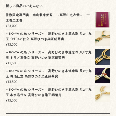
新しい商品のごあんない
冊数限定専門書 南山装束便覧 ～高野山之衣體～ 一
之巻二之巻
¥
23,000
～KO-YA の糸 シリーズ～ 高野ひのき本連念珠 尺2寸丸
玉 ｲﾝﾄﾞﾋｽｲ仕立 高野ひのき染正絹菊房
¥
13,500
～KO-YA の糸 シリーズ～ 高野ひのき本連念珠 尺2寸丸
玉 トラメ石仕立 高野ひのき染正絹菊房
¥
13,500
～KO-YA の糸 シリーズ～ 高野ひのき本連念珠 尺2寸丸
玉 瑪瑙仕立 高野ひのき染正絹菊房
¥
13,500
～KO-YA の糸 シリーズ～ 高野ひのき本連念珠 尺2寸丸
玉 本水晶仕立 高野ひのき染正絹菊房
¥
13,500