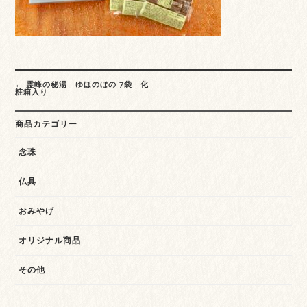
Post
←
霊峰の秘湯 ゆほのぼの 7袋 化
navigation
粧箱入り
商品カテゴリー
念珠
仏具
おみやげ
オリジナル商品
その他