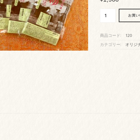
霊
お買い
峰
の
秘
商品コード:
120
湯
ゆ
カテゴリー:
オリジ
ほ
の
ぼ
の
7
袋
化
粧
箱
入
り
個