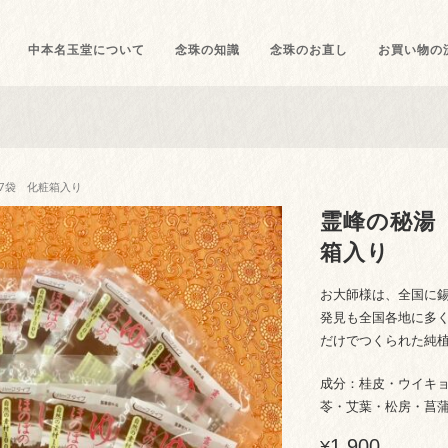
中本名玉堂について
念珠の知識
念珠のお直し
お買い物の
 7袋 化粧箱入り
霊峰の秘湯
箱入り
お大師様は、全国に
発見も全国各地に多
だけでつくられた純
成分：桂皮・ウイキ
苓・艾葉・松房・菖
1,900
¥