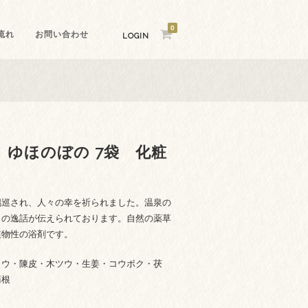
0
流れ
お問い合わせ
LOGIN
 ゆほのぼの 7袋 化粧
錫巡され、人々の幸を祈られました。温泉の
くの逸話が伝えられております。自然の薬草
植物性の浴剤です。
ョウ・陳皮・木ツウ・生姜・コウボク・茯
蒲根