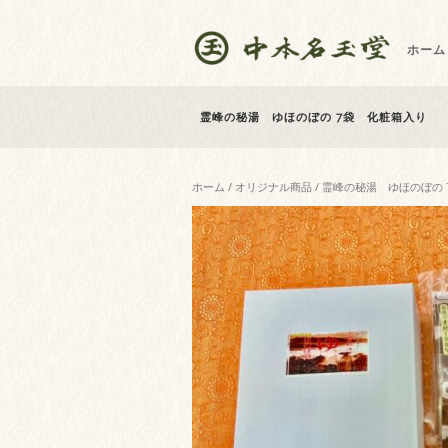
ホーム
霊峰の秘湯 ゆほのぼの 7袋 化粧箱入り
ホーム
/
オリジナル商品
/ 霊峰の秘湯 ゆほのぼの