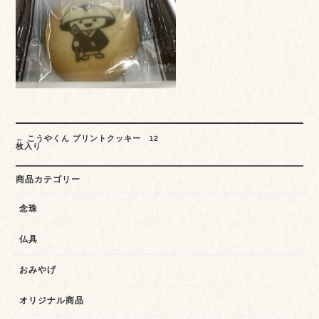
Post
←
こうやくん プリントクッキー 12
navigation
枚入り
商品カテゴリー
念珠
仏具
おみやげ
オリジナル商品