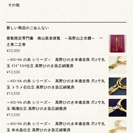
その他
新しい商品のごあんない
冊数限定専門書 南山装束便覧 ～高野山之衣體～ 一
之巻二之巻
¥
23,000
～KO-YA の糸 シリーズ～ 高野ひのき本連念珠 尺2寸丸
玉 ｲﾝﾄﾞﾋｽｲ仕立 高野ひのき染正絹菊房
¥
13,500
～KO-YA の糸 シリーズ～ 高野ひのき本連念珠 尺2寸丸
玉 トラメ石仕立 高野ひのき染正絹菊房
¥
13,500
～KO-YA の糸 シリーズ～ 高野ひのき本連念珠 尺2寸丸
玉 瑪瑙仕立 高野ひのき染正絹菊房
¥
13,500
～KO-YA の糸 シリーズ～ 高野ひのき本連念珠 尺2寸丸
玉 本水晶仕立 高野ひのき染正絹菊房