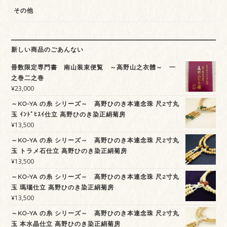
その他
新しい商品のごあんない
冊数限定専門書 南山装束便覧 ～高野山之衣體～ 一
之巻二之巻
¥
23,000
～KO-YA の糸 シリーズ～ 高野ひのき本連念珠 尺2寸丸
玉 ｲﾝﾄﾞﾋｽｲ仕立 高野ひのき染正絹菊房
¥
13,500
～KO-YA の糸 シリーズ～ 高野ひのき本連念珠 尺2寸丸
玉 トラメ石仕立 高野ひのき染正絹菊房
¥
13,500
～KO-YA の糸 シリーズ～ 高野ひのき本連念珠 尺2寸丸
玉 瑪瑙仕立 高野ひのき染正絹菊房
¥
13,500
～KO-YA の糸 シリーズ～ 高野ひのき本連念珠 尺2寸丸
玉 本水晶仕立 高野ひのき染正絹菊房