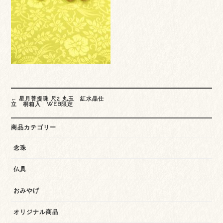
Post
←
星月菩提珠 尺2 丸玉 紅水晶仕
navigation
立 桐箱入 WEB限定
商品カテゴリー
念珠
仏具
おみやげ
オリジナル商品