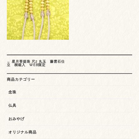
Post
←
星月菩提珠 尺2 丸玉 藤雲石仕
navigation
立 桐箱入 WEB限定
商品カテゴリー
念珠
仏具
おみやげ
オリジナル商品