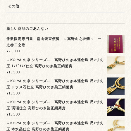
その他
新しい商品のごあんない
冊数限定専門書 南山装束便覧 ～高野山之衣體～ 一
之巻二之巻
¥
23,000
～KO-YA の糸 シリーズ～ 高野ひのき本連念珠 尺2寸丸
玉 ｲﾝﾄﾞﾋｽｲ仕立 高野ひのき染正絹菊房
¥
13,500
～KO-YA の糸 シリーズ～ 高野ひのき本連念珠 尺2寸丸
玉 トラメ石仕立 高野ひのき染正絹菊房
¥
13,500
～KO-YA の糸 シリーズ～ 高野ひのき本連念珠 尺2寸丸
玉 瑪瑙仕立 高野ひのき染正絹菊房
¥
13,500
～KO-YA の糸 シリーズ～ 高野ひのき本連念珠 尺2寸丸
玉 本水晶仕立 高野ひのき染正絹菊房