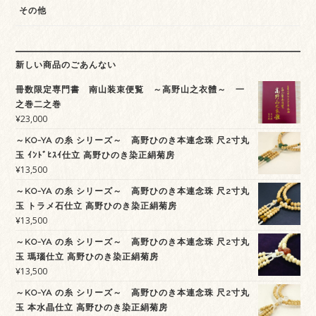
その他
新しい商品のごあんない
冊数限定専門書 南山装束便覧 ～高野山之衣體～ 一
之巻二之巻
¥
23,000
～KO-YA の糸 シリーズ～ 高野ひのき本連念珠 尺2寸丸
玉 ｲﾝﾄﾞﾋｽｲ仕立 高野ひのき染正絹菊房
¥
13,500
～KO-YA の糸 シリーズ～ 高野ひのき本連念珠 尺2寸丸
玉 トラメ石仕立 高野ひのき染正絹菊房
¥
13,500
～KO-YA の糸 シリーズ～ 高野ひのき本連念珠 尺2寸丸
玉 瑪瑙仕立 高野ひのき染正絹菊房
¥
13,500
～KO-YA の糸 シリーズ～ 高野ひのき本連念珠 尺2寸丸
玉 本水晶仕立 高野ひのき染正絹菊房