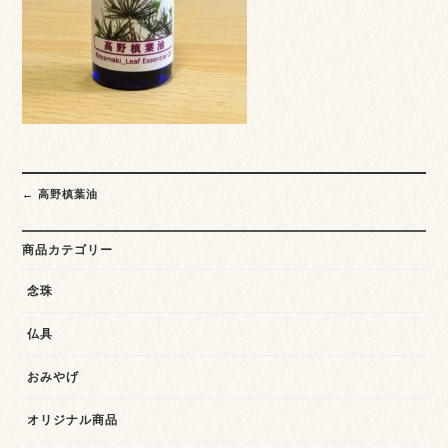
Post
←
高野槙葉油
navigation
商品カテゴリー
念珠
仏具
おみやげ
オリジナル商品