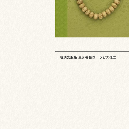
Post
←
瑠璃光腕輪 星月菩提珠 ラピス仕立
navigation