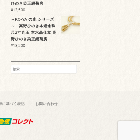
ひのき染正絹菊房
¥
13,500
～KO-YA の糸 シリーズ
～ 高野ひのき本連念珠
尺2寸丸玉 本水晶仕立 高
野ひのき染正絹菊房
¥
13,500
検
索:
律に基づく表記
お問い合わせ