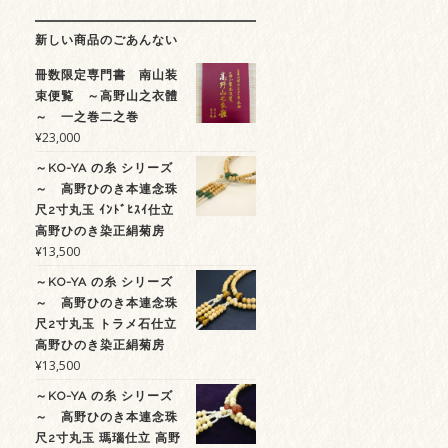
新しい商品のごあんない
冊数限定専門書 南山装
束便覧 ～高野山之衣體
～ 一之巻二之巻
¥
23,000
～KO-YA の糸 シリーズ
～ 高野ひのき本連念珠
尺2寸丸玉 ｲﾝﾄﾞﾋｽｲ仕立
高野ひのき染正絹菊房
¥
13,500
～KO-YA の糸 シリーズ
～ 高野ひのき本連念珠
尺2寸丸玉 トラメ石仕立
高野ひのき染正絹菊房
¥
13,500
～KO-YA の糸 シリーズ
～ 高野ひのき本連念珠
尺2寸丸玉 瑪瑙仕立 高野