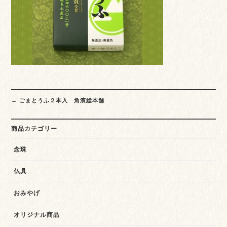
Post
←
ごまとうふ２本入 角濱総本舗
navigation
商品カテゴリー
念珠
仏具
おみやげ
オリジナル商品