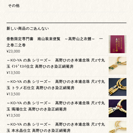
その他
新しい商品のごあんない
冊数限定専門書 南山装束便覧 ～高野山之衣體～ 一
之巻二之巻
¥
23,000
～KO-YA の糸 シリーズ～ 高野ひのき本連念珠 尺2寸丸
玉 ｲﾝﾄﾞﾋｽｲ仕立 高野ひのき染正絹菊房
¥
13,500
～KO-YA の糸 シリーズ～ 高野ひのき本連念珠 尺2寸丸
玉 トラメ石仕立 高野ひのき染正絹菊房
¥
13,500
～KO-YA の糸 シリーズ～ 高野ひのき本連念珠 尺2寸丸
玉 瑪瑙仕立 高野ひのき染正絹菊房
¥
13,500
～KO-YA の糸 シリーズ～ 高野ひのき本連念珠 尺2寸丸
玉 本水晶仕立 高野ひのき染正絹菊房