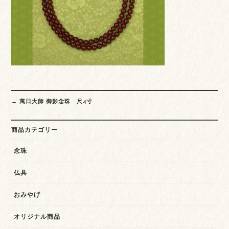
Post
←
萬日大師 御影念珠 尺4寸
navigation
商品カテゴリー
念珠
仏具
おみやげ
オリジナル商品