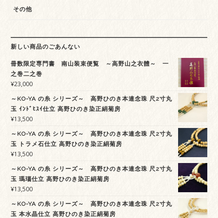
その他
新しい商品のごあんない
冊数限定専門書 南山装束便覧 ～高野山之衣體～ 一
之巻二之巻
¥
23,000
～KO-YA の糸 シリーズ～ 高野ひのき本連念珠 尺2寸丸
玉 ｲﾝﾄﾞﾋｽｲ仕立 高野ひのき染正絹菊房
¥
13,500
～KO-YA の糸 シリーズ～ 高野ひのき本連念珠 尺2寸丸
玉 トラメ石仕立 高野ひのき染正絹菊房
¥
13,500
～KO-YA の糸 シリーズ～ 高野ひのき本連念珠 尺2寸丸
玉 瑪瑙仕立 高野ひのき染正絹菊房
¥
13,500
～KO-YA の糸 シリーズ～ 高野ひのき本連念珠 尺2寸丸
玉 本水晶仕立 高野ひのき染正絹菊房