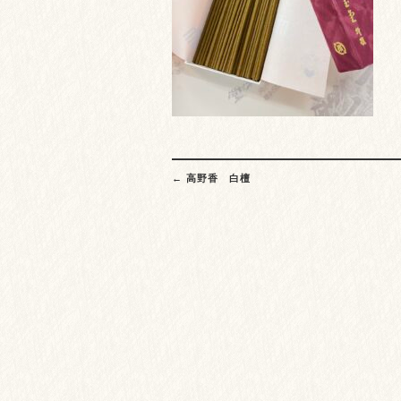
Post
←
高野香 白檀
navigation