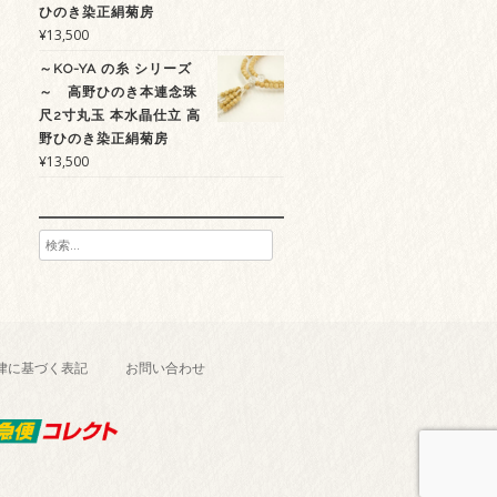
ひのき染正絹菊房
¥
13,500
～KO-YA の糸 シリーズ
～ 高野ひのき本連念珠
尺2寸丸玉 本水晶仕立 高
野ひのき染正絹菊房
¥
13,500
検
索:
律に基づく表記
お問い合わせ