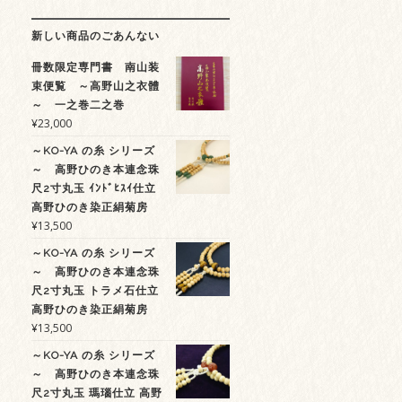
新しい商品のごあんない
冊数限定専門書 南山装
束便覧 ～高野山之衣體
～ 一之巻二之巻
¥
23,000
～KO-YA の糸 シリーズ
～ 高野ひのき本連念珠
尺2寸丸玉 ｲﾝﾄﾞﾋｽｲ仕立
高野ひのき染正絹菊房
¥
13,500
～KO-YA の糸 シリーズ
～ 高野ひのき本連念珠
尺2寸丸玉 トラメ石仕立
高野ひのき染正絹菊房
¥
13,500
～KO-YA の糸 シリーズ
～ 高野ひのき本連念珠
尺2寸丸玉 瑪瑙仕立 高野