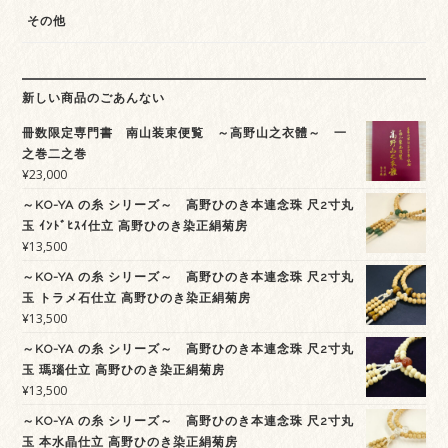
その他
新しい商品のごあんない
冊数限定専門書 南山装束便覧 ～高野山之衣體～ 一
之巻二之巻
¥
23,000
～KO-YA の糸 シリーズ～ 高野ひのき本連念珠 尺2寸丸
玉 ｲﾝﾄﾞﾋｽｲ仕立 高野ひのき染正絹菊房
¥
13,500
～KO-YA の糸 シリーズ～ 高野ひのき本連念珠 尺2寸丸
玉 トラメ石仕立 高野ひのき染正絹菊房
¥
13,500
～KO-YA の糸 シリーズ～ 高野ひのき本連念珠 尺2寸丸
玉 瑪瑙仕立 高野ひのき染正絹菊房
¥
13,500
～KO-YA の糸 シリーズ～ 高野ひのき本連念珠 尺2寸丸
玉 本水晶仕立 高野ひのき染正絹菊房