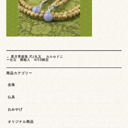
Post
←
星月菩提珠 尺2丸玉 カルセドニ
navigation
ー仕立 桐箱入 WEB限定
商品カテゴリー
念珠
仏具
おみやげ
オリジナル商品