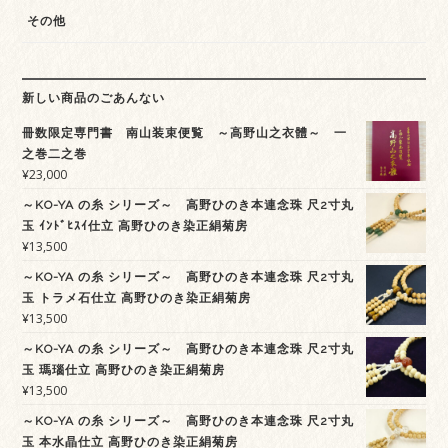
その他
新しい商品のごあんない
冊数限定専門書 南山装束便覧 ～高野山之衣體～ 一
之巻二之巻
¥
23,000
～KO-YA の糸 シリーズ～ 高野ひのき本連念珠 尺2寸丸
玉 ｲﾝﾄﾞﾋｽｲ仕立 高野ひのき染正絹菊房
¥
13,500
～KO-YA の糸 シリーズ～ 高野ひのき本連念珠 尺2寸丸
玉 トラメ石仕立 高野ひのき染正絹菊房
¥
13,500
～KO-YA の糸 シリーズ～ 高野ひのき本連念珠 尺2寸丸
玉 瑪瑙仕立 高野ひのき染正絹菊房
¥
13,500
～KO-YA の糸 シリーズ～ 高野ひのき本連念珠 尺2寸丸
玉 本水晶仕立 高野ひのき染正絹菊房