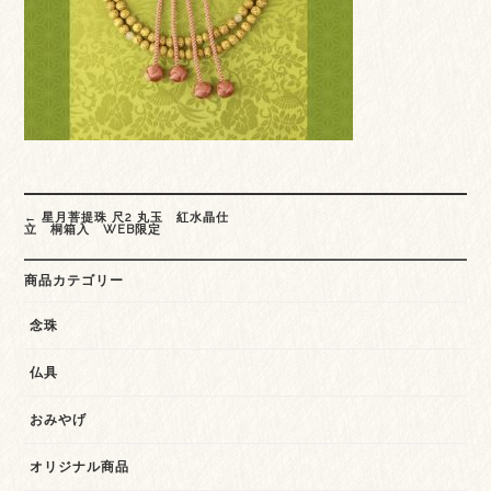
Post
←
星月菩提珠 尺2 丸玉 紅水晶仕
navigation
立 桐箱入 WEB限定
商品カテゴリー
念珠
仏具
おみやげ
オリジナル商品