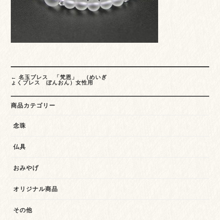
Post
←
名玉ブレス 「梵恩」 （めいぎ
navigation
ょくブレス ぼんおん）女性用
商品カテゴリー
念珠
仏具
おみやげ
オリジナル商品
その他