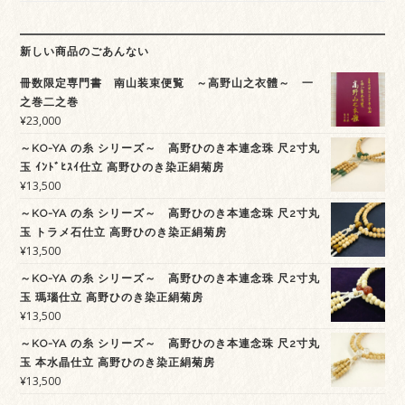
新しい商品のごあんない
冊数限定専門書 南山装束便覧 ～高野山之衣體～ 一
之巻二之巻
¥
23,000
～KO-YA の糸 シリーズ～ 高野ひのき本連念珠 尺2寸丸
玉 ｲﾝﾄﾞﾋｽｲ仕立 高野ひのき染正絹菊房
¥
13,500
～KO-YA の糸 シリーズ～ 高野ひのき本連念珠 尺2寸丸
玉 トラメ石仕立 高野ひのき染正絹菊房
¥
13,500
～KO-YA の糸 シリーズ～ 高野ひのき本連念珠 尺2寸丸
玉 瑪瑙仕立 高野ひのき染正絹菊房
¥
13,500
～KO-YA の糸 シリーズ～ 高野ひのき本連念珠 尺2寸丸
玉 本水晶仕立 高野ひのき染正絹菊房
¥
13,500