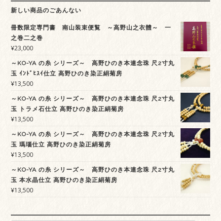
新しい商品のごあんない
冊数限定専門書 南山装束便覧 ～高野山之衣體～ 一
之巻二之巻
¥
23,000
～KO-YA の糸 シリーズ～ 高野ひのき本連念珠 尺2寸丸
玉 ｲﾝﾄﾞﾋｽｲ仕立 高野ひのき染正絹菊房
¥
13,500
～KO-YA の糸 シリーズ～ 高野ひのき本連念珠 尺2寸丸
玉 トラメ石仕立 高野ひのき染正絹菊房
¥
13,500
～KO-YA の糸 シリーズ～ 高野ひのき本連念珠 尺2寸丸
玉 瑪瑙仕立 高野ひのき染正絹菊房
¥
13,500
～KO-YA の糸 シリーズ～ 高野ひのき本連念珠 尺2寸丸
玉 本水晶仕立 高野ひのき染正絹菊房
¥
13,500