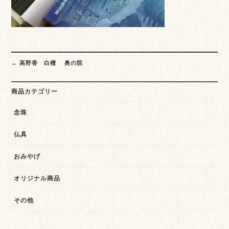
Post
←
高野香 白檀 奥の院
navigation
商品カテゴリー
念珠
仏具
おみやげ
オリジナル商品
その他