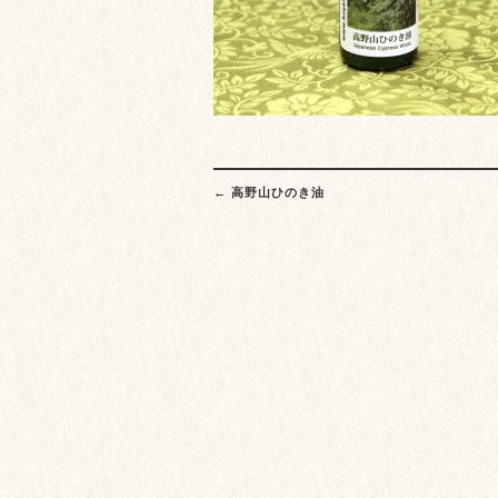
Post
←
高野山ひのき油
navigation