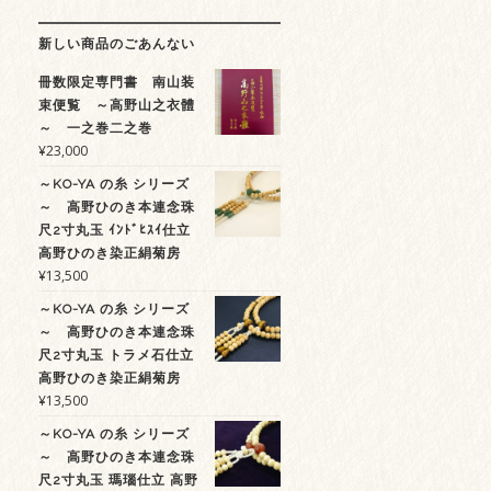
新しい商品のごあんない
冊数限定専門書 南山装
束便覧 ～高野山之衣體
～ 一之巻二之巻
¥
23,000
～KO-YA の糸 シリーズ
～ 高野ひのき本連念珠
尺2寸丸玉 ｲﾝﾄﾞﾋｽｲ仕立
高野ひのき染正絹菊房
¥
13,500
～KO-YA の糸 シリーズ
～ 高野ひのき本連念珠
尺2寸丸玉 トラメ石仕立
高野ひのき染正絹菊房
¥
13,500
～KO-YA の糸 シリーズ
～ 高野ひのき本連念珠
尺2寸丸玉 瑪瑙仕立 高野