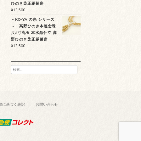
ひのき染正絹菊房
¥
13,500
～KO-YA の糸 シリーズ
～ 高野ひのき本連念珠
尺2寸丸玉 本水晶仕立 高
野ひのき染正絹菊房
¥
13,500
検
索:
律に基づく表記
お問い合わせ