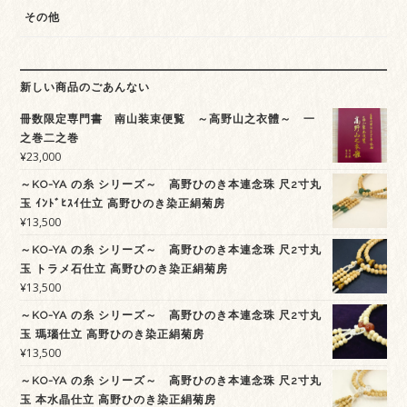
その他
新しい商品のごあんない
冊数限定専門書 南山装束便覧 ～高野山之衣體～ 一
之巻二之巻
¥
23,000
～KO-YA の糸 シリーズ～ 高野ひのき本連念珠 尺2寸丸
玉 ｲﾝﾄﾞﾋｽｲ仕立 高野ひのき染正絹菊房
¥
13,500
～KO-YA の糸 シリーズ～ 高野ひのき本連念珠 尺2寸丸
玉 トラメ石仕立 高野ひのき染正絹菊房
¥
13,500
～KO-YA の糸 シリーズ～ 高野ひのき本連念珠 尺2寸丸
玉 瑪瑙仕立 高野ひのき染正絹菊房
¥
13,500
～KO-YA の糸 シリーズ～ 高野ひのき本連念珠 尺2寸丸
玉 本水晶仕立 高野ひのき染正絹菊房