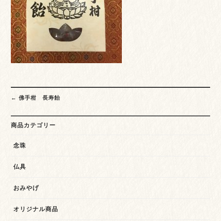
Post
←
佛手柑 長寿飴
navigation
商品カテゴリー
念珠
仏具
おみやげ
オリジナル商品