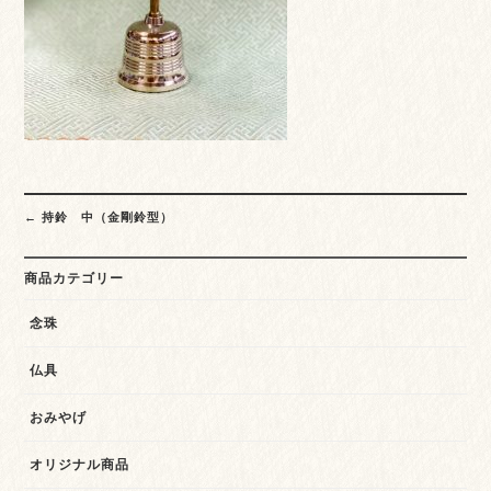
Post
←
持鈴 中（金剛鈴型）
navigation
商品カテゴリー
念珠
仏具
おみやげ
オリジナル商品