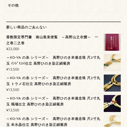
その他
新しい商品のごあんない
冊数限定専門書 南山装束便覧 ～高野山之衣體～ 一
之巻二之巻
¥
23,000
～KO-YA の糸 シリーズ～ 高野ひのき本連念珠 尺2寸丸
玉 ｲﾝﾄﾞﾋｽｲ仕立 高野ひのき染正絹菊房
¥
13,500
～KO-YA の糸 シリーズ～ 高野ひのき本連念珠 尺2寸丸
玉 トラメ石仕立 高野ひのき染正絹菊房
¥
13,500
～KO-YA の糸 シリーズ～ 高野ひのき本連念珠 尺2寸丸
玉 瑪瑙仕立 高野ひのき染正絹菊房
¥
13,500
～KO-YA の糸 シリーズ～ 高野ひのき本連念珠 尺2寸丸
玉 本水晶仕立 高野ひのき染正絹菊房