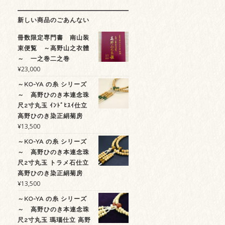
新しい商品のごあんない
冊数限定専門書 南山装
束便覧 ～高野山之衣體
～ 一之巻二之巻
¥
23,000
～KO-YA の糸 シリーズ
～ 高野ひのき本連念珠
尺2寸丸玉 ｲﾝﾄﾞﾋｽｲ仕立
高野ひのき染正絹菊房
¥
13,500
～KO-YA の糸 シリーズ
～ 高野ひのき本連念珠
尺2寸丸玉 トラメ石仕立
高野ひのき染正絹菊房
¥
13,500
～KO-YA の糸 シリーズ
～ 高野ひのき本連念珠
尺2寸丸玉 瑪瑙仕立 高野