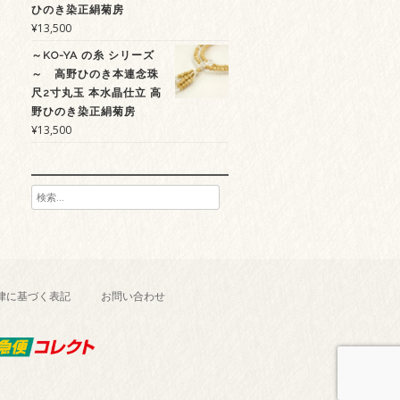
ひのき染正絹菊房
¥
13,500
～KO-YA の糸 シリーズ
～ 高野ひのき本連念珠
尺2寸丸玉 本水晶仕立 高
野ひのき染正絹菊房
¥
13,500
検
索:
律に基づく表記
お問い合わせ