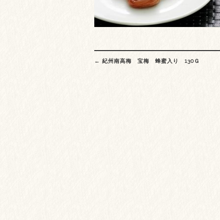
Post
←
紀州南高梅 宝梅 蜂蜜入り 130Ｇ
navigation