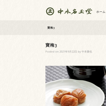
ホーム
寶梅3
寶梅3
Posted on
2021年9月22日
by
中本勝也