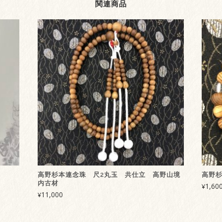
関連商品
高野杉本連念珠 尺2丸玉 共仕立 高野山境
高野
内古材
1,60
¥
11,000
¥