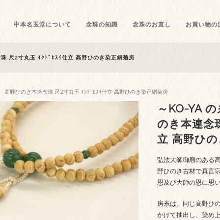
中本名玉堂について
念珠の知識
念珠のお直し
お買い物の
珠 尺2寸丸玉 ｲﾝﾄﾞﾋｽｲ仕立 高野ひのき染正絹菊房
ズ～ 高野ひのき本連念珠 尺2寸丸玉 ｲﾝﾄﾞﾋｽｲ仕立 高野ひのき染正絹菊房
～KO-YA
のき本連念珠 
立 高野ひ
弘法大師御廟のある
野ひのき古材で真言
恩及び大師の恩に思
房糸は、同じ高野ひ
かけて抽出し、染め