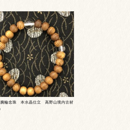
杉腕輪念珠 本水晶仕立 高野山境内古材
0