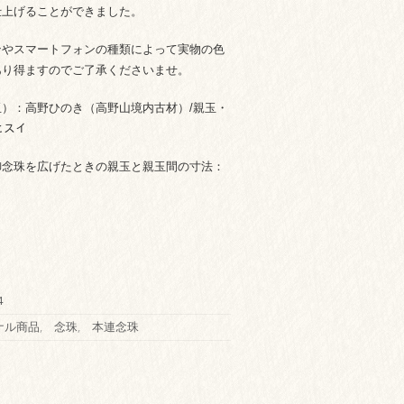
仕上げることができました。
ンやスマートフォンの種類によって実物の色
あり得ますのでご了承くださいませ。
）：高野ひのき（高野山境内古材）/親玉・
ヒスイ
御念珠を広げたときの親玉と親玉間の寸法：
4
ナル商品
,
念珠
,
本連念珠