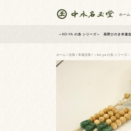
ホーム
～KO-YA の糸 シリーズ～ 高野ひのき本連念
ホーム
/
念珠
/
本連念珠
/ ～ko-ya の糸 シリー