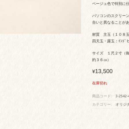
ベージュ色で特別に
パソコンのスクリー
合いと異なることが
材質 主玉（１０８玉
四天玉・露玉：ｲﾝﾄﾞ
サイズ １尺２寸（
約３６㎝）
13,500
¥
在庫切れ
商品コード:
3-2542-
カテゴリー:
オリジ