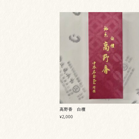
高野香 白檀
2,000
¥