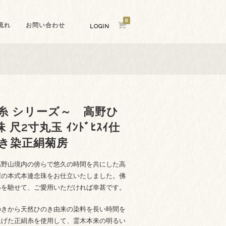
0
流れ
お問い合わせ
LOGIN
 の糸 シリーズ～ 高野ひ
尺2寸丸玉 ｲﾝﾄﾞﾋｽｲ仕
のき染正絹菊房
高野山境内の傍らで悠久の時間を共にした高
宗の本式本連念珠をお仕立いたしました。佛
いを馳せて、ご愛用いただければ幸甚です。
のきから天然ひのき由来の染料を長い時間を
上げた正絹糸を使用して、霊木本来の明るい