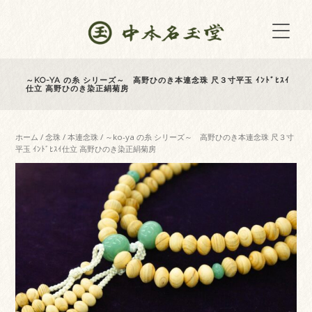
～KO-YA の糸 シリーズ～ 高野ひのき本連念珠 尺３寸平玉 ｲﾝﾄﾞﾋｽｲ
仕立 高野ひのき染正絹菊房
ホーム
/
念珠
/
本連念珠
/ ～ko-ya の糸 シリーズ～ 高野ひのき本連念珠 尺３寸
平玉 ｲﾝﾄﾞﾋｽｲ仕立 高野ひのき染正絹菊房