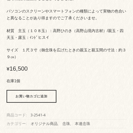
パソコンのスクリーンやスマートフォンの種類によって実物の色合い
と異なることがあり得ますのでご了承くださいませ。
材質 主玉（１０８玉）：高野ひのき（高野山境内古材）/親玉・四
天玉・露玉：ｲﾝﾄﾞヒスイ
サイズ １尺３寸（御念珠を広げたときの親玉と親玉間の寸法：約３
９㎝）
16,500
¥
在庫1個
～
お買い物カゴに追加
ko-
ya
の
商品コード:
3-2541-4
糸
シ
カテゴリー:
オリジナル商品
,
念珠
,
本連念珠
リ