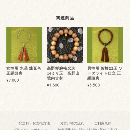
ー
ズ
～
関連商品
高
野
ひ
の
き
本
連
念
女性用 水晶 煉瓦色
高野杉腕輪念珠
男性用 紫檀22玉 ソ
珠
正絹頭房
14ミリ玉 高野山
ーダライト仕立 正
尺
境内古材
絹頭房
7,000
¥
３
1,600
6,500
¥
¥
寸
平
玉
ｲ
ﾝ
ﾄﾞ
配送料・お支払方法
お買い物の流れ
ご利用規約
ﾋ
プライバシーポリシー
特定商取引に関する法律に基づく表記