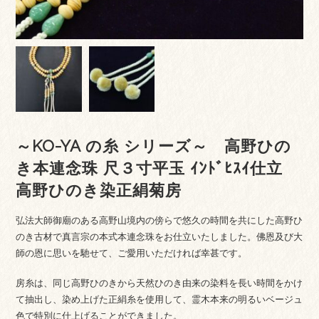
～KO-YA の糸 シリーズ～ 高野ひの
き本連念珠 尺３寸平玉 ｲﾝﾄﾞﾋｽｲ仕立
高野ひのき染正絹菊房
弘法大師御廟のある高野山境内の傍らで悠久の時間を共にした高野ひ
のき古材で真言宗の本式本連念珠をお仕立いたしました。佛恩及び大
師の恩に思いを馳せて、ご愛用いただければ幸甚です。
房糸は、同じ高野ひのきから天然ひのき由来の染料を長い時間をかけ
て抽出し、染め上げた正絹糸を使用して、霊木本来の明るいベージュ
色で特別に仕上げることができました。