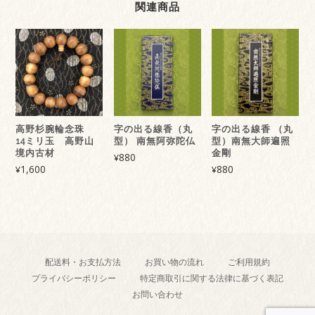
関連商品
高野杉腕輪念珠
字の出る線香（丸
字の出る線香 （丸
14ミリ玉 高野山
型） 南無阿弥陀仏
型）南無大師遍照
境内古材
金剛
880
¥
1,600
880
¥
¥
配送料・お支払方法
お買い物の流れ
ご利用規約
プライバシーポリシー
特定商取引に関する法律に基づく表記
お問い合わせ