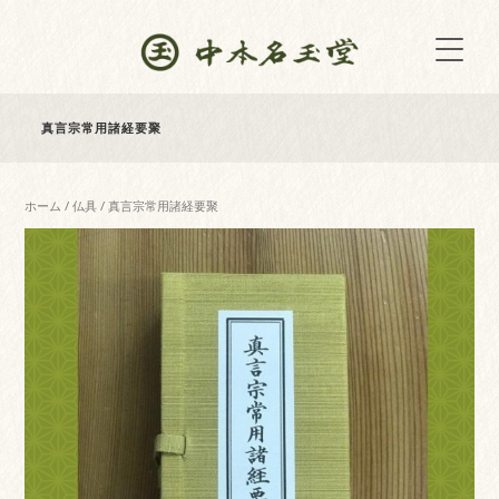
真言宗常用諸経要聚
ホーム
/
仏具
/ 真言宗常用諸経要聚