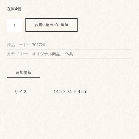
在庫4個
真
お買い物カゴに追加
言
宗
常
商品コード:
702720
用
諸
カテゴリー:
オリジナル商品
,
仏具
経
要
追加情報
聚
個
サイズ
14.5 × 7.5 × 4 cm