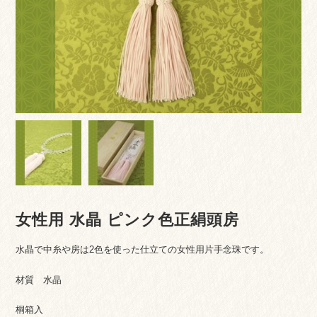
女性用 水晶 ピンク色正絹頭房
水晶で中糸や房は2色を使った仕立ての女性用片手念珠です。
材質 水晶
桐箱入