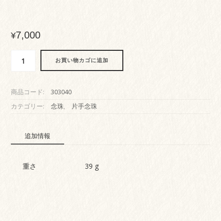
7,000
¥
女
お買い物カゴに追加
性
用
水
商品コード:
303040
晶
ピ
カテゴリー:
念珠
,
片手念珠
ン
ク
追加情報
色
正
絹
重さ
39 g
頭
房
個