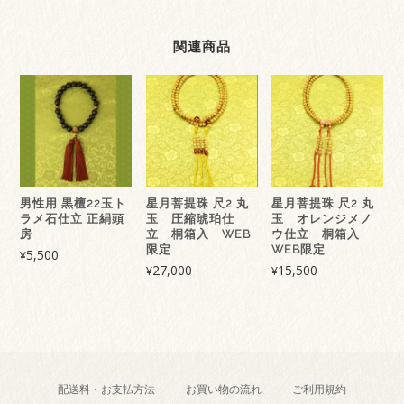
関連商品
男性用 黒檀22玉ト
星月菩提珠 尺2 丸
星月菩提珠 尺2 丸
ラメ石仕立 正絹頭
玉 圧縮琥珀仕
玉 オレンジメノ
房
立 桐箱入 WEB
ウ仕立 桐箱入
限定
WEB限定
5,500
¥
27,000
15,500
¥
¥
配送料・お支払方法
お買い物の流れ
ご利用規約