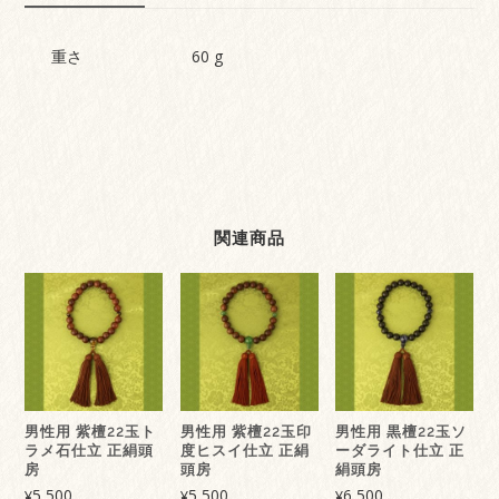
丸
玉
ト
重さ
60 g
ラ
メ
石
仕
立
桐
箱
入
関連商品
WEB
限
定
個
男性用 紫檀22玉ト
男性用 紫檀22玉印
男性用 黒檀22玉ソ
ラメ石仕立 正絹頭
度ヒスイ仕立 正絹
ーダライト仕立 正
房
頭房
絹頭房
5,500
5,500
6,500
¥
¥
¥