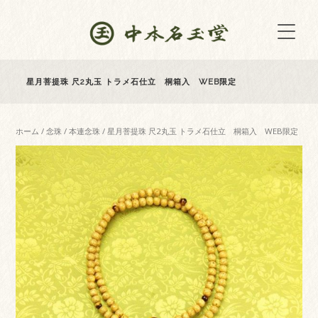
星月菩提珠 尺2丸玉 トラメ石仕立 桐箱入 WEB限定
ホーム
/
念珠
/
本連念珠
/ 星月菩提珠 尺2丸玉 トラメ石仕立 桐箱入 WEB限定