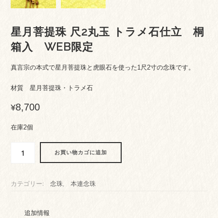
星月菩提珠 尺2丸玉 トラメ石仕立 桐
箱入 WEB限定
真言宗の本式で星月菩提珠と虎眼石を使った1尺2寸の念珠です。
材質 星月菩提珠・トラメ石
8,700
¥
在庫2個
星
お買い物カゴに追加
月
菩
提
カテゴリー:
念珠
,
本連念珠
珠
尺
2
追加情報