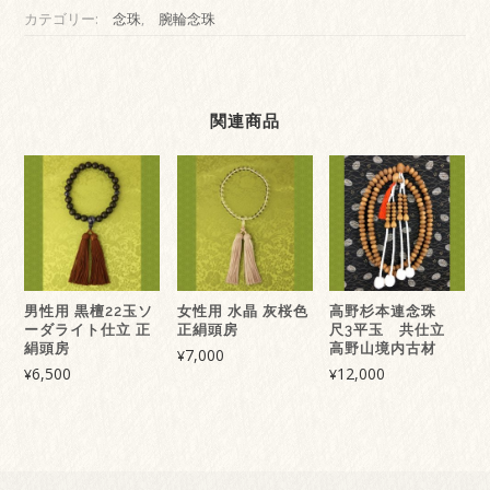
提
カテゴリー:
念珠
,
腕輪念珠
珠
108
玉
本
式
関連商品
腕
輪
念
珠
個
男性用 黒檀22玉ソ
女性用 水晶 灰桜色
高野杉本連念珠
ーダライト仕立 正
正絹頭房
尺3平玉 共仕立
絹頭房
高野山境内古材
7,000
¥
6,500
12,000
¥
¥