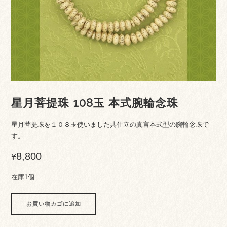
星月菩提珠 108玉 本式腕輪念珠
星月菩提珠を１０８玉使いました共仕立の真言本式型の腕輪念珠で
す。
8,800
¥
在庫1個
星
お買い物カゴに追加
月
菩