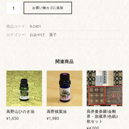
ま
お買い物カゴに追加
る
し
ゅ
商品コード:
9-2401
も
ち
カテゴリー:
おみやげ
,
菓子
と
あ
ん
の
関連商品
し
ゅ
ー
12
個
入
り
個
高野山ひのき油
高野槙葉油
両界曼荼羅(金剛
界・胎蔵界)色紙2
1,650
1,980
¥
¥
枚セット
4,000
¥