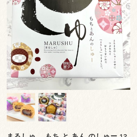
まるしゅ もち と あん のしゅー 12