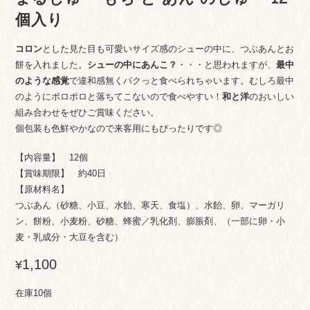
個入り
コロン
とした見た目も可愛いサイズ感のシューの中に、つぶあんとお
餅を入れました。
シューの中にあんこ？
・・・と思われますが、
最中
のような感覚
で違和感無くパクっと食べられちゃいます。むしろ最中
のようにポロポロと落ちてこないので食べやすい！
和と洋
のおいしい
組み合わせをぜひご賞味ください。
個包装も色鮮やかなので来客用にもぴったりです◎
【内容量】 12個
【賞味期限】 約40日
【原材料名】
つぶあん（砂糖、小豆、水飴、寒天、食塩）、水飴、卵、マーガリ
ン、餅粉、小麦粉、砂糖、蜂蜜／乳化剤、膨脹剤、（一部に卵・小
麦・乳成分・大豆を含む）
1,100
¥
在庫10個