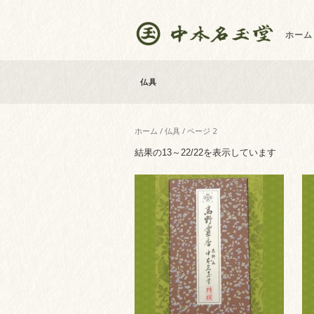
ホーム
仏具
ホーム
/
仏具
/ ページ 2
新
結果の13～22/22を表示しています
し
い
順