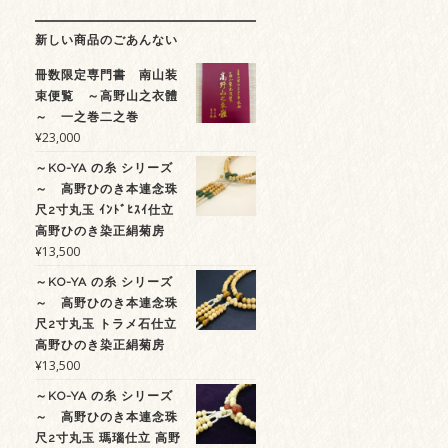
新しい商品のごあんない
冊数限定専門書 南山装
束便覧 ～高野山之衣體
～ 一之巻二之巻
¥
23,000
～KO-YA の糸 シリーズ
～ 高野ひのき本連念珠
尺2寸丸玉 ｲﾝﾄﾞﾋｽｲ仕立
高野ひのき染正絹菊房
¥
13,500
～KO-YA の糸 シリーズ
～ 高野ひのき本連念珠
尺2寸丸玉 トラメ石仕立
高野ひのき染正絹菊房
¥
13,500
～KO-YA の糸 シリーズ
～ 高野ひのき本連念珠
尺2寸丸玉 瑪瑙仕立 高野