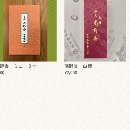
師香 ミニ ３寸
高野香 白檀
80
¥
2,000