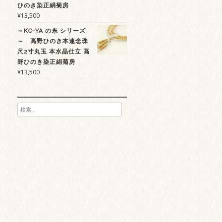
ひのき染正絹菊房
¥
13,500
～KO-YA の糸 シリーズ
～ 高野ひのき本連念珠
尺2寸丸玉 本水晶仕立 高
野ひのき染正絹菊房
¥
13,500
検
索: