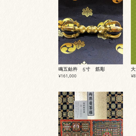
鳴五鈷杵 5寸 筋彫
大
¥
161,000
¥
8