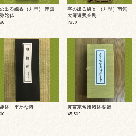
の出る線香（丸型） 南無
字の出る線香 （丸型）南無
弥陀仏
大師遍照金剛
80
¥
880
趣経 平かな附
真言宗常用諸経要聚
00
¥
5,500