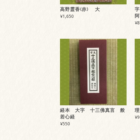
高野霊香(赤) 大
字
¥
1,650
阿
¥
8
経本 大字 十三佛真言 般
理
若心経
¥
9
¥
550