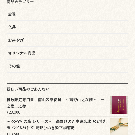
商品カテゴリー
念珠
仏具
おみやげ
オリジナル商品
その他
新しい商品のごあんない
冊数限定専門書 南山装束便覧 ～高野山之衣體～ 一
之巻二之巻
¥
23,000
～KO-YA の糸 シリーズ～ 高野ひのき本連念珠 尺2寸丸
玉 ｲﾝﾄﾞﾋｽｲ仕立 高野ひのき染正絹菊房
¥
13,500