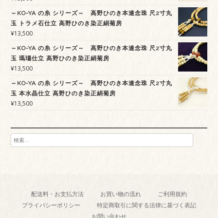
～KO-YA の糸 シリーズ～ 高野ひのき本連念珠 尺2寸丸
玉 トラメ石仕立 高野ひのき染正絹菊房
¥
13,500
～KO-YA の糸 シリーズ～ 高野ひのき本連念珠 尺2寸丸
玉 瑪瑙仕立 高野ひのき染正絹菊房
¥
13,500
～KO-YA の糸 シリーズ～ 高野ひのき本連念珠 尺2寸丸
玉 本水晶仕立 高野ひのき染正絹菊房
¥
13,500
検
索:
配送料・お支払方法
お買い物の流れ
ご利用規約
プライバシーポリシー
特定商取引に関する法律に基づく表記
お問い合わせ