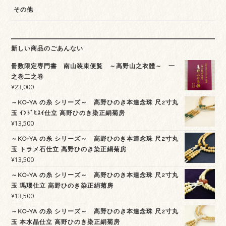
その他
新しい商品のごあんない
冊数限定専門書 南山装束便覧 ～高野山之衣體～ 一
之巻二之巻
¥
23,000
～KO-YA の糸 シリーズ～ 高野ひのき本連念珠 尺2寸丸
玉 ｲﾝﾄﾞﾋｽｲ仕立 高野ひのき染正絹菊房
¥
13,500
～KO-YA の糸 シリーズ～ 高野ひのき本連念珠 尺2寸丸
玉 トラメ石仕立 高野ひのき染正絹菊房
¥
13,500
～KO-YA の糸 シリーズ～ 高野ひのき本連念珠 尺2寸丸
玉 瑪瑙仕立 高野ひのき染正絹菊房
¥
13,500
～KO-YA の糸 シリーズ～ 高野ひのき本連念珠 尺2寸丸
玉 本水晶仕立 高野ひのき染正絹菊房